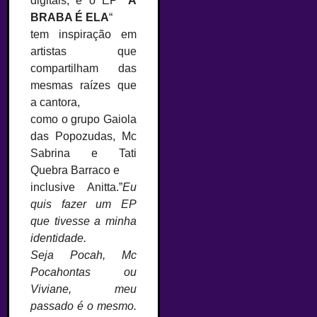
digitais, e o EP “
A
BRABA É
ELA
“
tem inspiração em
artistas que
compartilham das
mesmas raízes que
a cantora,
como o grupo Gaiola
das Popozudas, Mc
Sabrina e Tati
Quebra Barraco e
inclusive Anitta.”
Eu
quis fazer um EP
que tivesse a minha
identidade.
Seja Pocah, Mc
Pocahontas ou
Viviane, meu
passado é o mesmo.