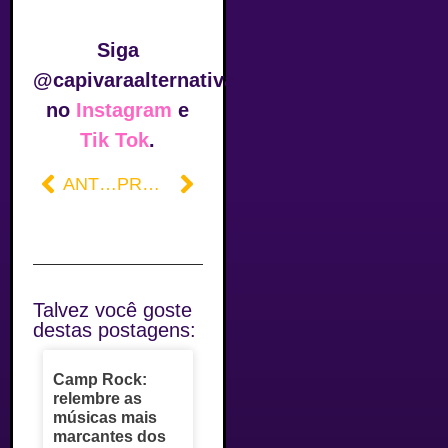
Siga
@capivaraalternativa
no
Instagram
e
Tik Tok
.
ANTERIOR
PRÓXIMO
Talvez você goste
destas postagens:
Camp Rock:
relembre as
músicas mais
marcantes dos