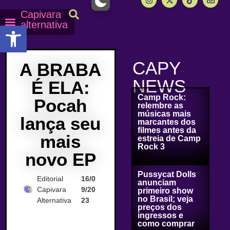
Capivara
alternativa
Abrir a barra de ferramentas
Capy Calendário
Equipe Capy
Mais lidas do Capy
CAPY
A BRABA
NEWS
É ELA:
Camp Rock:
Pocah
relembre as
músicas mais
lança seu
marcantes dos
filmes antes da
mais
estreia de Camp
Rock 3
novo EP
Pussycat Dolls
Editorial
16/0
anunciam
Capivara
9/20
primeiro show
no Brasil; veja
Alternativa
23
preços dos
ingressos e
como comprar