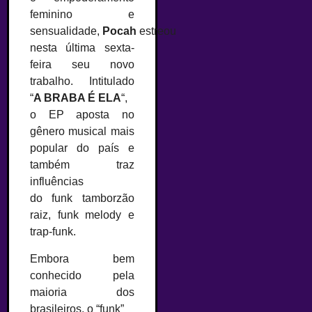
feminino e
sensualidade,
Pocah
estreou
nesta última sexta-
feira seu novo
trabalho. Intitulado
“
A BRABA É ELA
“,
o EP aposta no
gênero musical mais
popular do país e
também traz
influências
do funk tamborzão
raiz, funk melody e
trap-funk.
Embora bem
conhecido pela
maioria dos
brasileiros, o “funk”