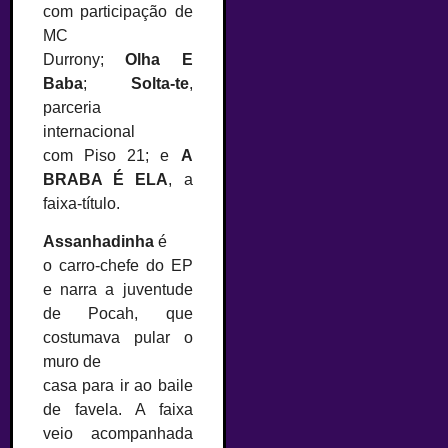
com participação de
MC
Durrony;
Olha E
Baba
;
Solta-te
,
parceria
internacional
com Piso 21; e
A
BRABA É ELA
, a
faixa-título.
Assanhadinha
é
o carro-chefe do EP
e narra a juventude
de Pocah, que
costumava pular o
muro de
casa para ir ao baile
de favela. A faixa
veio acompanhada