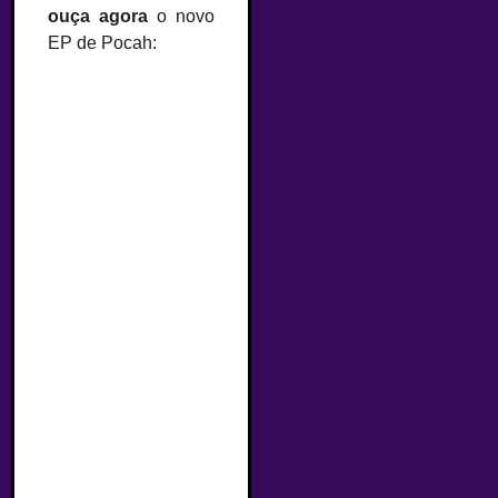
o
uça agora
o novo
EP de Pocah: