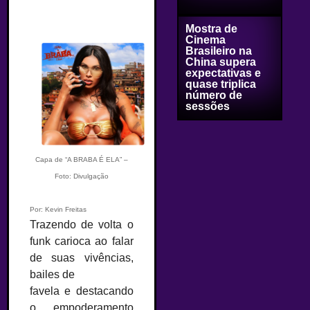
Mostra de
Cinema
Brasileiro na
China supera
expectativas e
quase triplica
número de
sessões
Capa de “A BRABA É ELA” –
Foto: Divulgação
Por: Kevin Freitas
Trazendo de volta o
funk carioca ao falar
de suas vivências,
bailes de
favela e destacando
o empoderamento