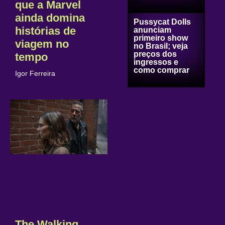
que a Marvel
ainda domina
Pussycat Dolls
histórias de
anunciam
primeiro show
viagem no
no Brasil; veja
preços dos
tempo
ingressos e
como comprar
Igor Ferreira
The Walking