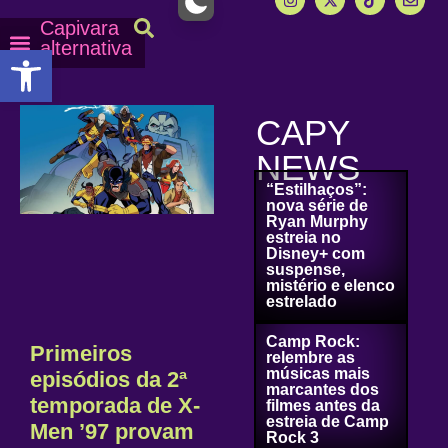
Capivara
alternativa
Abrir a barra de ferramentas
Capy Calendário
Equipe Capy
Mais lidas do Capy
CAPY
NEWS
“Estilhaços”:
nova série de
Ryan Murphy
estreia no
Disney+ com
suspense,
mistério e elenco
estrelado
Camp Rock:
Primeiros
relembre as
músicas mais
episódios da 2ª
marcantes dos
temporada de X-
filmes antes da
estreia de Camp
Men ’97 provam
Rock 3