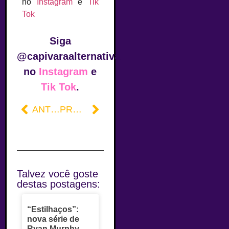
no
Instagram
e
Tik
Tok
Siga
@capivaraalternativa
no
Instagram
e
Tik Tok
.
ANTERIOR
PRÓXIMO
Talvez você goste
destas postagens:
“Estilhaços”:
nova série de
Ryan Murphy