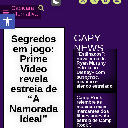
Capivara
alternativa
Abrir a barra de ferramentas
Capy Calendário
Equipe Capy
Mais lidas do Capy
CAPY
Segredos
NEWS
em jogo:
“Estilhaços”:
Prime
nova série de
Ryan Murphy
Video
estreia no
Disney+ com
revela
suspense,
mistério e
estreia de
elenco estrelado
“A
Camp Rock:
relembre as
Namorada
músicas mais
marcantes dos
Ideal”
filmes antes da
estreia de Camp
Rock 3