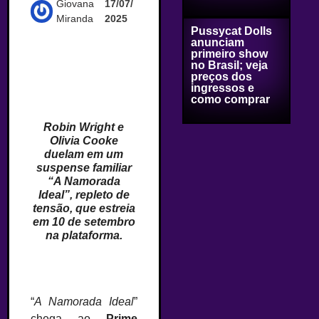
Giovana
17/07/
Miranda
2025
Pussycat Dolls
anunciam
primeiro show
no Brasil; veja
preços dos
ingressos e
como comprar
Robin Wright e
Olivia Cooke
duelam em um
suspense familiar
“A Namorada
Ideal”, repleto de
tensão, que estreia
em 10 de setembro
na plataforma.
“
A Namorada Ideal
”
chega ao
Prime