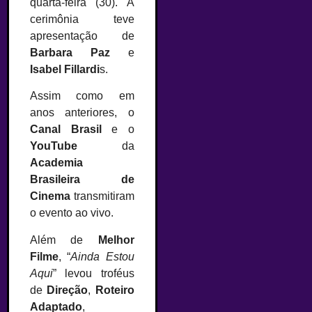
quarta-feira (30). A
cerimônia teve
apresentação de
Barbara Paz
e
Isabel Fillardi
s.
Assim como em
anos anteriores, o
Canal Brasil
e o
YouTube
da
Academia
Brasileira de
Cinema
transmitiram
o evento ao vivo.
Além de
Melhor
Filme
, “
Ainda Estou
Aqui
” levou troféus
de
Direção
,
Roteiro
Adaptado
,