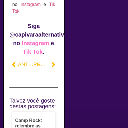
no
Instagram
e
Tik
Tok
.
Siga
@capivaraalternativa
no
Instagram
e
Tik Tok
.
ANTERIOR
PRÓXIMO
Talvez você goste
destas postagens:
Camp Rock:
relembre as