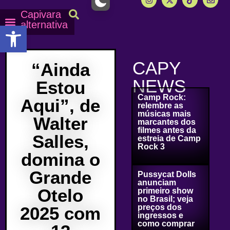
Capivara
alternativa
Abrir a barra de ferramentas
Capy Calendário
Equipe Capy
Mais lidas do Capy
CAPY
“Ainda
NEWS
Estou
Camp Rock:
Aqui”, de
relembre as
músicas mais
Walter
marcantes dos
filmes antes da
Salles,
estreia de Camp
Rock 3
domina o
Grande
Pussycat Dolls
anunciam
Otelo
primeiro show
no Brasil; veja
preços dos
2025 com
ingressos e
como comprar