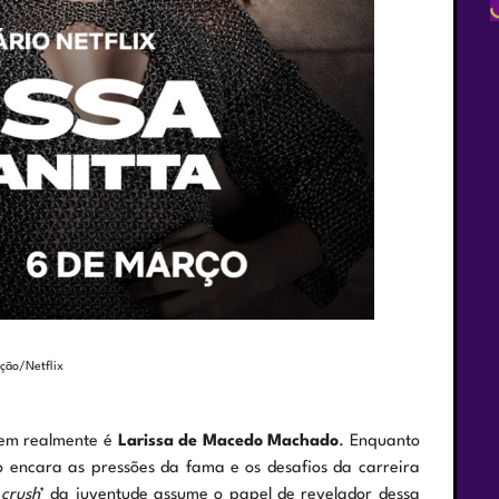
ação/Netflix
uem realmente é
Larissa de Macedo Machado
. Enquanto
o encara as pressões da fama e os desafios da carreira
‘
crush
’ da juventude assume o papel de revelador dessa