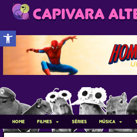
CAPIVARA ALT
Abrir a barra de ferramentas
Home
Filmes
Séries
Música