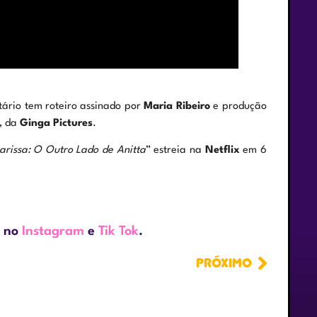
tário tem roteiro assinado por
Maria Ribeiro
e produção
, da
Ginga Pictures
.
arissa: O Outro Lado de Anitta
” estreia na
Netflix
em 6
a no
Instagram
e
Tik Tok
.
PRÓXIMO