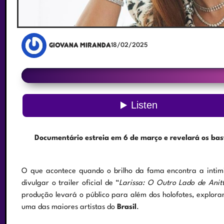
Giovana Miranda
18/02/2025
Documentário estreia em 6 de março e revelará os basti
O que acontece quando o brilho da fama encontra a inti
divulgar o trailer oficial de “
Larissa: O Outro Lado de Anit
produção levará o público para além dos holofotes, exploran
uma das maiores artistas do
Brasil
.