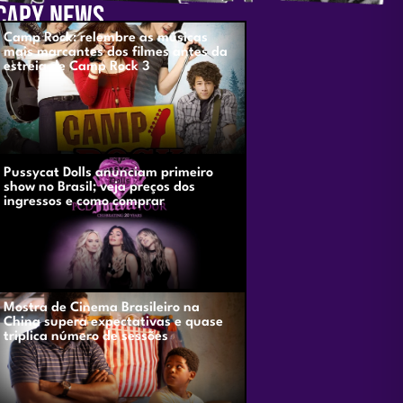
CAPY NEWS
Camp Rock: relembre as músicas
mais marcantes dos filmes antes da
estreia de Camp Rock 3
Pussycat Dolls anunciam primeiro
show no Brasil; veja preços dos
ingressos e como comprar
Mostra de Cinema Brasileiro na
China supera expectativas e quase
triplica número de sessões