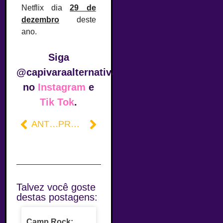
Netflix dia
29 de
dezembro
deste
ano.
Siga
@capivaraalternativa
no
Instagram
e
Tik Tok
.
ANTERIOR
PRÓXIMO
Talvez você goste
destas postagens:
Camp Rock: