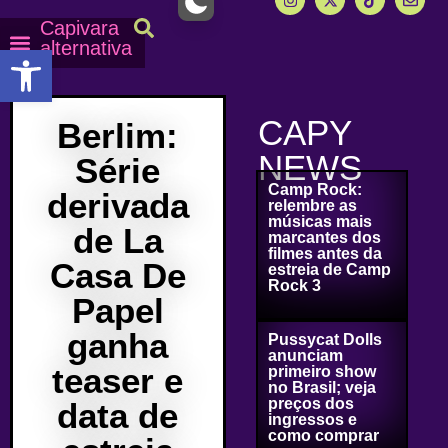
Capivara
alternativa
Abrir a barra de ferramentas
Capy Calendário
Equipe Capy
Mais lidas do Capy
CAPY
Berlim:
NEWS
Série
Camp Rock:
derivada
relembre as
músicas mais
de La
marcantes dos
filmes antes da
Casa De
estreia de Camp
Rock 3
Papel
ganha
Pussycat Dolls
anunciam
teaser e
primeiro show
no Brasil; veja
preços dos
data de
ingressos e
como comprar