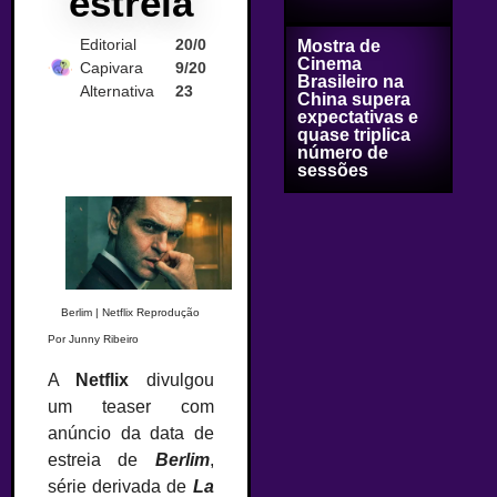
estreia
Editorial
20/0
Mostra de
Cinema
Capivara
9/20
Brasileiro na
Alternativa
23
China supera
expectativas e
quase triplica
número de
sessões
Berlim | Netflix Reprodução
Por Junny Ribeiro
A
Netflix
divulgou
um teaser com
anúncio da data de
estreia de
Berlim
,
série derivada de
La