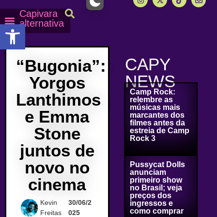
Capivara
alternativa
Abrir a barra de ferramentas
Capy Calendário
Equipe Capy
Mais lidas do Capy
CAPY
“Bugonia”:
NEWS
Yorgos
Camp Rock:
Lanthimos
relembre as
músicas mais
e Emma
marcantes dos
filmes antes da
Stone
estreia de Camp
Rock 3
juntos de
novo no
Pussycat Dolls
anunciam
cinema
primeiro show
no Brasil; veja
preços dos
Kevin
30/06/2
ingressos e
como comprar
Freitas
025