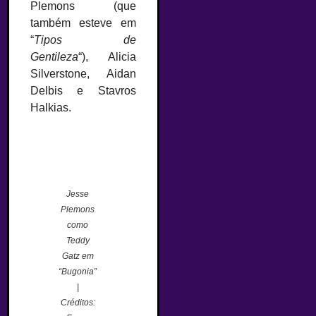
Plemons (que
também esteve em
“
Tipos de
Gentileza
“), Alicia
Silverstone, Aidan
Delbis e Stavros
Halkias.
Jesse
Plemons
como
Teddy
Gatz em
“Bugonia”
|
Créditos: