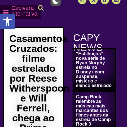
Capivara
alternativa
Abrir a barra de ferramentas
Capy Calendário
Equipe Capy
Mais lidas do Capy
CAPY
Casamentos
NEWS
Cruzados:
“Estilhaços”:
filme
nova série de
Ryan Murphy
estrelado
estreia no
Disney+ com
por Reese
suspense,
mistério e
Witherspoon
elenco estrelado
e Will
Camp Rock:
relembre as
Ferrell,
músicas mais
marcantes dos
chega ao
filmes antes da
estreia de Camp
Rock 3