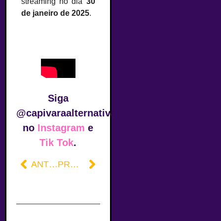
streaming no dia
30
de janeiro de 2025
.
Siga
@capivaraalternativa
no
Instagram
e
Tik Tok
.
ANTERIOR
PRÓXIMO