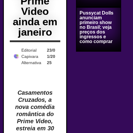
Prime
Video
Pussycat Dolls
anunciam
ainda em
primeiro show
no Brasil; veja
janeiro
preços dos
ingressos e
como comprar
Editorial
23/0
Capivara
1/20
Alternativa
25
Casamentos
Cruzados, a
nova comédia
romântica do
Prime Video,
estreia em 30