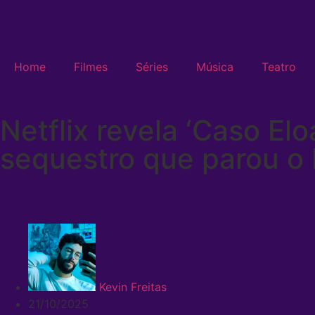
Home
Filmes
Séries
Música
Teatro
Netflix revela ‘Caso El
sequestro que parou o 
Kevin Freitas
21/10/2025