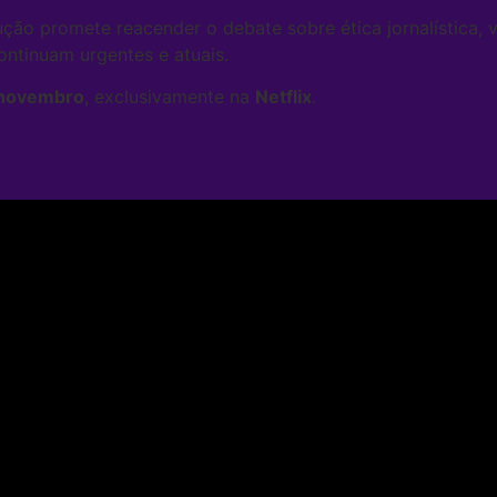
ução promete reacender o debate sobre ética jornalística, v
ontinuam urgentes e atuais.
 novembro
, exclusivamente na
Netflix
.