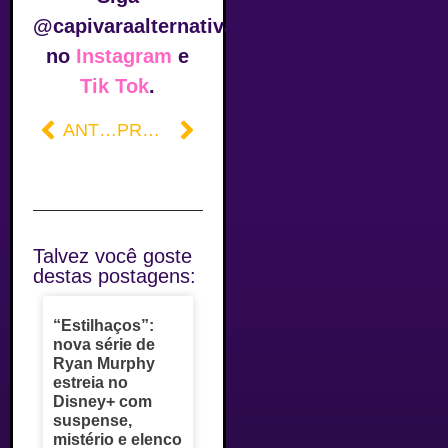
@capivaraalternativa
no
Instagram
e
Tik Tok
.
ANTERIOR
PRÓXIMO
Talvez você goste
destas postagens:
“Estilhaços”:
nova série de
Ryan Murphy
estreia no
Disney+ com
suspense,
mistério e elenco