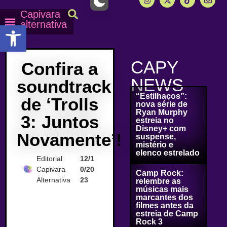
Capivara
alternativa
Abrir a barra de ferramentas
Capy Calendário
Equipe Capy
Mais lidas do Capy
CAPY
Confira a
NEWS
soundtrack
“Estilhaços”:
de ‘Trolls
nova série de
Ryan Murphy
3: Juntos
estreia no
Disney+ com
Novamente’!
suspense,
mistério e
elenco estrelado
Editorial
12/1
Capivara
0/20
Camp Rock:
Alternativa
23
relembre as
músicas mais
marcantes dos
filmes antes da
estreia de Camp
Rock 3