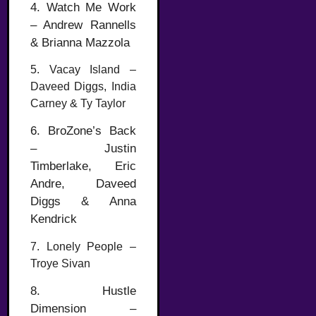
4. Watch Me Work
– Andrew Rannells
& Brianna Mazzola
5. Vacay Island –
Daveed Diggs, India
Carney & Ty Taylor
6. BroZone’s Back
– Justin
Timberlake, Eric
Andre, Daveed
Diggs & Anna
Kendrick
7. Lonely People –
Troye Sivan
8. Hustle
Dimension –