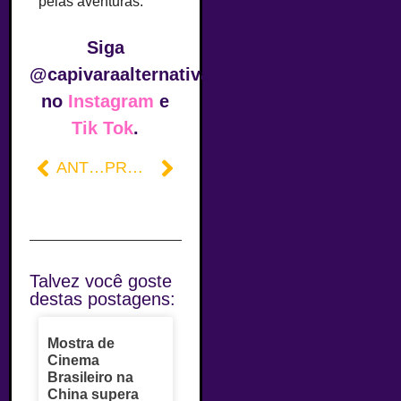
pelas aventuras.
Siga
@capivaraalternativa
no
Instagram
e
Tik Tok
.
ANTERIOR
PRÓXIMO
Talvez você goste
destas postagens:
Mostra de
Cinema
Brasileiro na
China supera