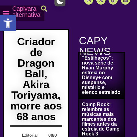
Capivara
alternativa
Abrir a barra de ferramentas
Capy Calendário
Equipe Capy
Mais lidas do Capy
CAPY
Criador
NEWS
de
“Estilhaços”:
Dragon
nova série de
Ryan Murphy
Ball,
estreia no
Disney+ com
Akira
suspense,
mistério e
Toriyama,
elenco estrelado
morre aos
Camp Rock:
relembre as
68 anos
músicas mais
marcantes dos
filmes antes da
estreia de Camp
Rock 3
Editorial
08/0