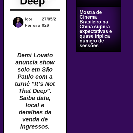
Deep”
Mostra de
Cinema
Igor
27/05/2
Brasileiro na
Ferreira
026
China supera
expectativas e
quase triplica
número de
sessões
Demi Lovato
anuncia show
solo em São
Paulo com a
turnê “It’s Not
That Deep”.
Saiba data,
local e
detalhes da
venda de
ingressos.