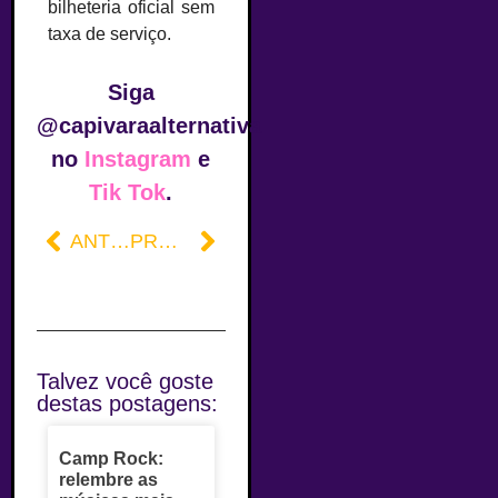
bilheteria oficial sem
taxa de serviço.
Siga
@capivaraalternativa
no
Instagram
e
Tik Tok
.
ANTERIOR
PRÓXIMO
Talvez você goste
destas postagens:
Camp Rock:
relembre as