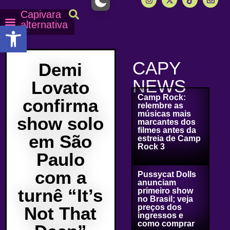
Capivara
alternativa
Abrir a barra de ferramentas
Capy Calendário
Equipe Capy
Mais lidas do Capy
CAPY
Demi
NEWS
Lovato
Camp Rock:
confirma
relembre as
músicas mais
show solo
marcantes dos
filmes antes da
em São
estreia de Camp
Rock 3
Paulo
com a
Pussycat Dolls
anunciam
turnê “It’s
primeiro show
no Brasil; veja
preços dos
Not That
ingressos e
como comprar