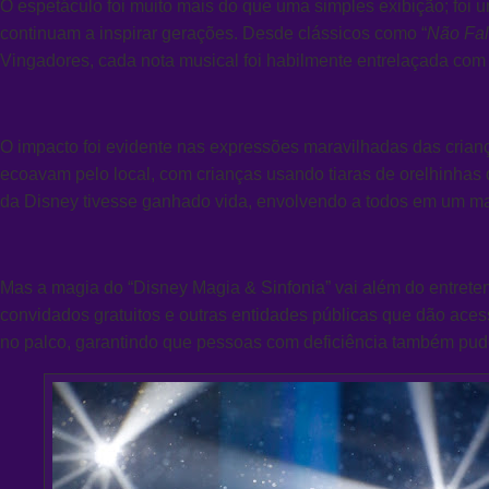
O espetáculo foi muito mais do que uma simples exibição; foi
continuam a inspirar gerações. Desde clássicos como “
Não Fa
Vingadores,
cada nota musical foi habilmente entrelaçada com
O impacto foi evidente nas expressões maravilhadas das cria
ecoavam pelo local, com crianças usando tiaras de orelhinha
da Disney tivesse ganhado vida, envolvendo a todos em um mar
Mas a magia do “Disney Magia & Sinfonia” vai além do entreten
convidados gratuitos e outras entidades públicas que dão ace
no palco, garantindo que pessoas com deficiência também pud