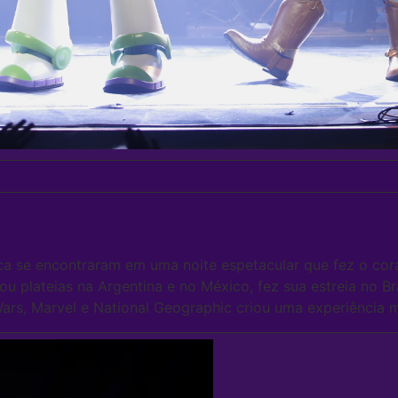
ica se encontraram em uma noite espetacular que fez o co
tou plateias na Argentina e no México, fez sua estreia no B
 Wars, Marvel e National Geographic criou uma experiência 