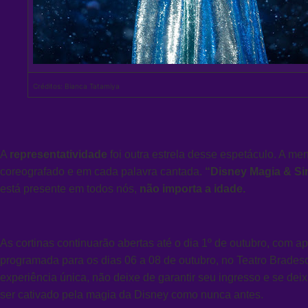
Créditos: Bianca Tatamiya
A
representatividade
foi outra estrela desse espetáculo. A 
coreografado e em cada palavra cantada.
“Disney Magia & Si
está presente em todos nós,
não importa a idade.
As cortinas continuarão abertas até o dia 1º de outubro, com 
programada para os dias 06 a 08 de outubro, no Teatro Brades
experiência única, não deixe de garantir seu ingresso e se dei
ser cativado pela magia da Disney como nunca antes.