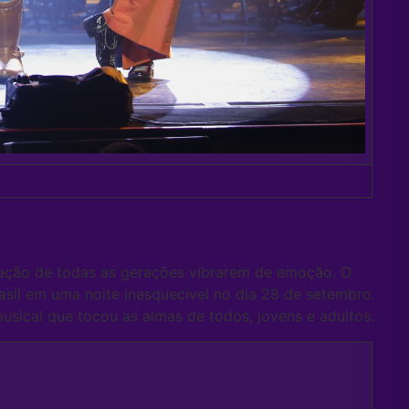
ração de todas as gerações vibrarem de emoção. O
rasil em uma noite inesquecível no dia 28 de setembro.
musical que tocou as almas de todos, jovens e adultos.