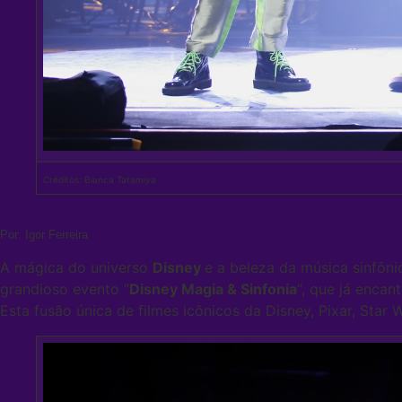
Créditos: Bianca Tatamiya
Por: Igor Ferreira
A mágica do universo
Disney
e a beleza da música sinfôn
grandioso evento “
Disney Magia & Sinfonia
“, que já encan
Esta fusão única de filmes icônicos da Disney, Pixar, Star