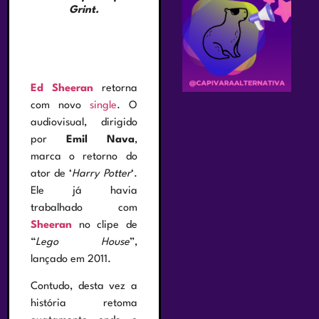
Grint.
Ed Sheeran
retorna
com novo
single
. O
audiovisual, dirigido
por
Emil Nava
,
marca o retorno do
ator de ‘
Harry Potter
‘.
Ele já havia
trabalhado com
Sheeran
no clipe de
“
Lego House
”,
lançado em 2011.
Contudo, desta vez a
história retoma