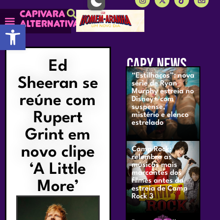
Capivara
alternativa
Abrir a barra de ferramentas
CAPY NEWS
Ed
“Estilhaços”: nova
Sheeran se
série de Ryan
Murphy estreia no
reúne com
Disney+ com
suspense,
Rupert
mistério e elenco
estrelado
Grint em
novo clipe
Camp Rock:
relembre as
‘A Little
músicas mais
marcantes dos
filmes antes da
More’
estreia de Camp
Rock 3