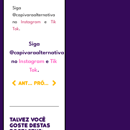
Siga
@capivaraalternativa
no
Instagram
e
Tik
Tok
.
Siga
@capivaraalternativa
no
Instagram
e
Tik
Tok
.
ANTERIOR
PRÓXIMO
Talvez você
goste destas