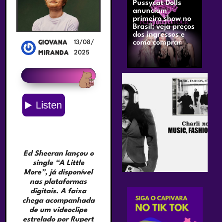
Pussycat Dolls
anunciam
primeiro show no
Brasil; veja preços
dos ingressos e
Giovana
como comprar
13/08/
Miranda
2025
Ed Sheeran lançou o
single “A Little
More”, já disponível
nas plataformas
digitais. A faixa
chega acompanhada
de um videoclipe
estrelado por Rupert