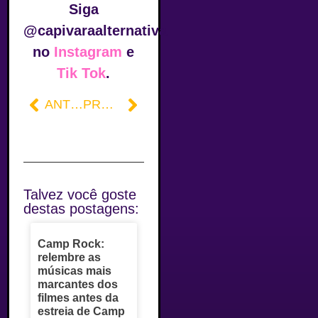
Siga
@capivaraalternativa
no
Instagram
e
Tik Tok
.
ANTERIOR
PRÓXIMO
Talvez você goste
destas postagens:
Camp Rock:
relembre as
músicas mais
marcantes dos
filmes antes da
estreia de Camp