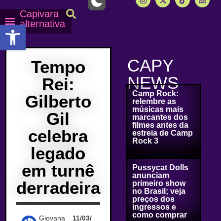
Capivara
alternativa
Abrir a barra de ferramentas
Capy Calendário
Equipe Capy
Mais lidas do Capy
CAPY
Tempo
NEWS
Rei:
Camp Rock:
Gilberto
relembre as
músicas mais
Gil
marcantes dos
filmes antes da
celebra
estreia de Camp
Rock 3
legado
em turnê
Pussycat Dolls
anunciam
derradeira
primeiro show
no Brasil; veja
preços dos
ingressos e
como comprar
Giovana
11/03/