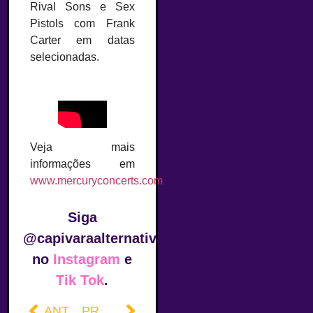
Rival Sons e Sex
Pistols com Frank
Carter em datas
selecionadas.
Veja mais
informações em
www.mercuryconcerts.com
Siga
@capivaraalternativa
no
Instagram
e
Tik Tok
.
ANTERIOR
PRÓXIMO