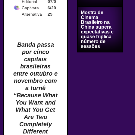
Editorial
07/0
Capivara
6/20
Mostra de
Alternativa
25
Cinema
Brasileiro na
China supera
expectativas e
quase triplica
número de
Banda passa
sessões
por cinco
capitais
brasileiras
entre outubro e
novembro com
a turnê
“Because What
You Want and
What You Get
Are Two
Completely
Different