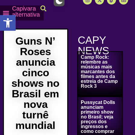
Capivara
alternativa
Abrir a barra de ferramentas
Capy Calendário
Equipe Capy
Mais lidas do Capy
CAPY
Guns N’
NEWS
Roses
Camp Rock:
anuncia
relembre as
músicas mais
cinco
marcantes dos
filmes antes da
shows no
estreia de Camp
Rock 3
Brasil em
nova
Pussycat Dolls
anunciam
turnê
primeiro show
no Brasil; veja
preços dos
mundial
ingressos e
como comprar