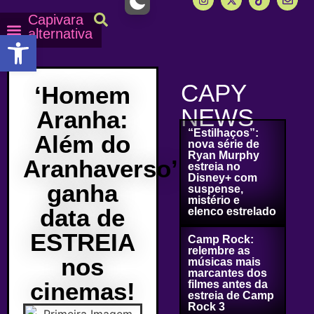
Capivara
alternativa
Abrir a barra de ferramentas
Capy Calendário
Equipe Capy
Mais lidas do Capy
CAPY
‘Homem
NEWS
Aranha:
“Estilhaços”:
Além do
nova série de
Ryan Murphy
Aranhaverso’
estreia no
Disney+ com
ganha
suspense,
mistério e
data de
elenco estrelado
ESTREIA
Camp Rock:
relembre as
nos
músicas mais
marcantes dos
cinemas!
filmes antes da
estreia de Camp
Rock 3