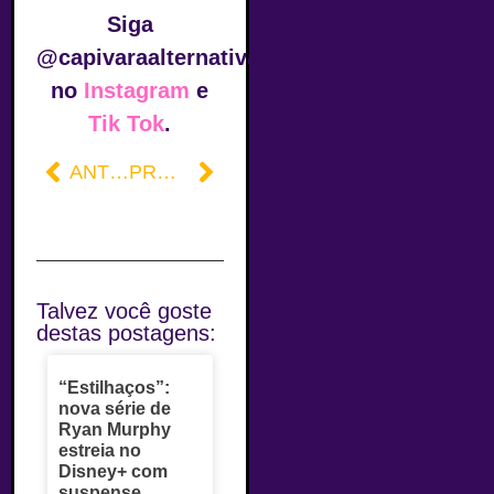
Siga
@capivaraalternativa
no
Instagram
e
Tik Tok
.
ANTERIOR
PRÓXIMO
Talvez você goste
destas postagens:
“Estilhaços”:
nova série de
Ryan Murphy
estreia no
Disney+ com
suspense,