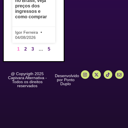
no Brasil; veja
preços dos
ingressos e
como comprar
Igor Ferreira
04/08/2026
1
2
3
…
5
@ Copyrigth 2025
Desenvolvido
Capivara Alternativa -
por Ponto
Todos os direitos
Duplo
reservados