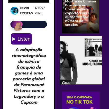
Mostra de Cinema
Brasileiro na
Kevin
17/09/
China supera
Freitas
expectativas e
2025
quase triplica
número de
sessões
A adaptação
cinematográfica
da icônica
franquia de
games é uma
parceria global
da Paramount
Pictures com a
Legendary e a
Capcom