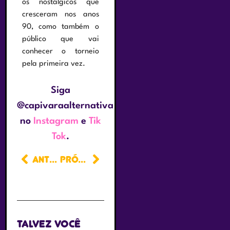
os nostálgicos que
cresceram nos anos
90, como também o
público que vai
conhecer o torneio
pela primeira vez.
Siga
@capivaraalternativa
no
Instagram
e
Tik
Tok
.
ANTERIOR
PRÓXIMO
Talvez você