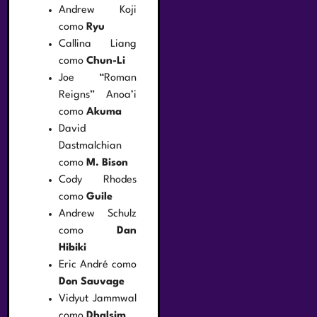
Andrew Koji
como
Ryu
Callina Liang
como
Chun-Li
Joe “Roman
Reigns” Anoa’i
como
Akuma
David
Dastmalchian
como
M. Bison
Cody Rhodes
como
Guile
Andrew Schulz
como
Dan
Hibiki
Eric André como
Don Sauvage
Vidyut Jammwal
como
Dhalsim