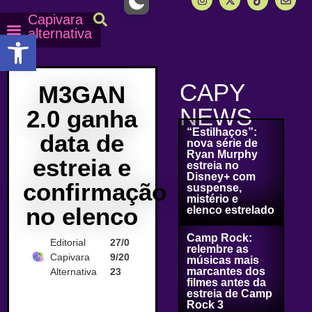
Capivara
alternativa
Abrir a barra de ferramentas
Capy Calendário
Equipe Capy
Mais lidas do Capy
CAPY
M3GAN
NEWS
2.0 ganha
“Estilhaços”:
data de
nova série de
Ryan Murphy
estreia e
estreia no
Disney+ com
confirmação
suspense,
mistério e
no elenco
elenco estrelado
Camp Rock:
Editorial
27/0
relembre as
Capivara
9/20
músicas mais
marcantes dos
Alternativa
23
filmes antes da
estreia de Camp
Rock 3