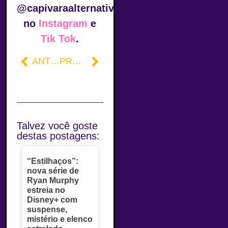
@capivaraalternativa
no
Instagram
e
Tik Tok
.
ANTERIOR
PRÓXIMO
Talvez você goste
destas postagens:
“Estilhaços”:
nova série de
Ryan Murphy
estreia no
Disney+ com
suspense,
mistério e elenco