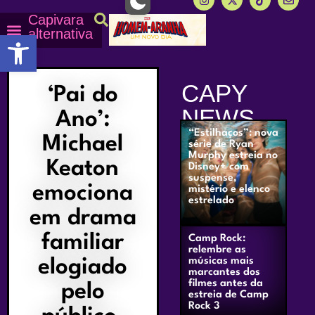
Capivara
alternativa
Abrir a barra de ferramentas
Capy Calendário
Equipe Capy
Mais lidas do Capy
CAPY
‘Pai do
NEWS
Ano’:
“Estilhaços”: nova
Michael
série de Ryan
Murphy estreia no
Keaton
Disney+ com
suspense,
emociona
mistério e elenco
estrelado
em drama
familiar
Camp Rock:
relembre as
elogiado
músicas mais
marcantes dos
filmes antes da
pelo
estreia de Camp
Rock 3