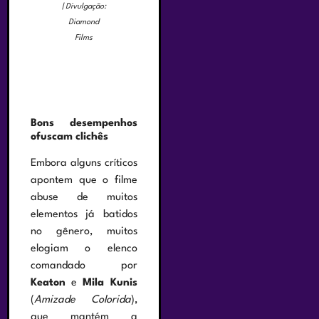
| Divulgação:
Diamond
Films
Bons desempenhos
ofuscam clichês
Embora alguns críticos
apontem que o filme
abuse de muitos
elementos já batidos
no gênero, muitos
elogiam o elenco
comandado por
Keaton
e
Mila Kunis
(
Amizade Colorida
),
que mantém a