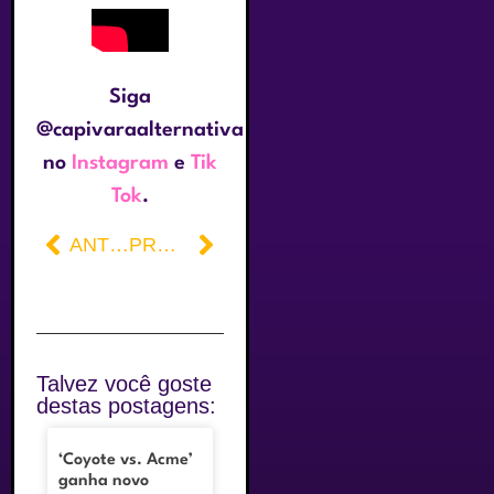
Siga
@capivaraalternativa
no
Instagram
e
Tik
Tok
.
ANTERIOR
PRÓXIMO
Talvez você goste
destas postagens:
‘Coyote vs. Acme’
ganha novo