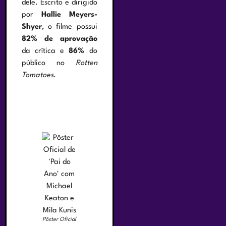
dele. Escrito e dirigido
por
Hallie Meyers-
Shyer
, o filme possui
82% de aprovação
da crítica e
86%
do
público no
Rotten
Tomatoes
.
Pôster Oficial