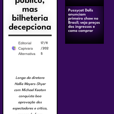
público,
mas
Pussycat Dolls
anunciam
bilheteria
primeiro show no
Brasil; veja preços
decepciona
dos ingressos e
como comprar
Editorial
17/11
Capivara
/202
Alternativa
5
Longa da diretora
Hallie Meyers-Shyer
com Michael Keaton
conquista boa
aprovação dos
espectadores e crítica,