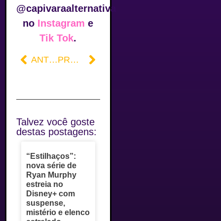
@capivaraalternativa
no
Instagram
e
Tik Tok
.
ANTERIOR
PRÓXIMO
Talvez você goste
destas postagens:
“Estilhaços”:
nova série de
Ryan Murphy
estreia no
Disney+ com
suspense,
mistério e elenco