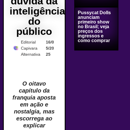
duvida da
inteligência
Pussycat Dolls
anunciam
do
primeiro show
no Brasil; veja
público
preços dos
ingressos e
como comprar
Editorial
16/0
Capivara
5/20
Alternativa
25
O oitavo
capítulo da
franquia aposta
em ação e
nostalgia, mas
escorrega ao
explicar