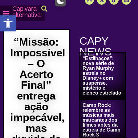
Capivara
alternativa
Abrir a barra de ferramentas
Capy Calendário
Equipe Capy
Mais lidas do Capy
CAPY
“Missão:
NEWS
Impossível
“Estilhaços”:
– O
nova série de
Ryan Murphy
Acerto
estreia no
Disney+ com
Final”
suspense,
mistério e
entrega
elenco estrelado
ação
Camp Rock:
relembre as
impecável,
músicas mais
marcantes dos
mas
filmes antes da
estreia de Camp
Rock 3