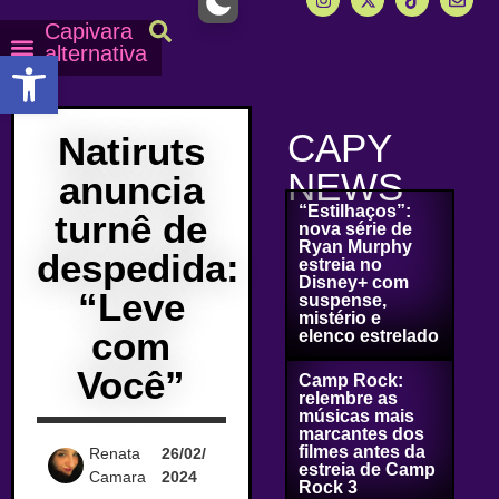
Capivara
alternativa
Abrir a barra de ferramentas
Capy Calendário
Equipe Capy
Mais lidas do Capy
CAPY
Natiruts
NEWS
anuncia
“Estilhaços”:
turnê de
nova série de
Ryan Murphy
despedida:
estreia no
Disney+ com
“Leve
suspense,
mistério e
com
elenco estrelado
Você”
Camp Rock:
relembre as
músicas mais
marcantes dos
filmes antes da
Renata
26/02/
estreia de Camp
Camara
2024
Rock 3