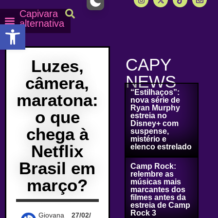
Capivara
alternativa
Abrir a barra de ferramentas
Capy Calendário
Equipe Capy
Mais lidas do Capy
CAPY
Luzes,
NEWS
câmera,
“Estilhaços”:
maratona:
nova série de
Ryan Murphy
o que
estreia no
Disney+ com
chega à
suspense,
mistério e
Netflix
elenco estrelado
Brasil em
Camp Rock:
relembre as
março?
músicas mais
marcantes dos
filmes antes da
estreia de Camp
Rock 3
Giovana
27/02/