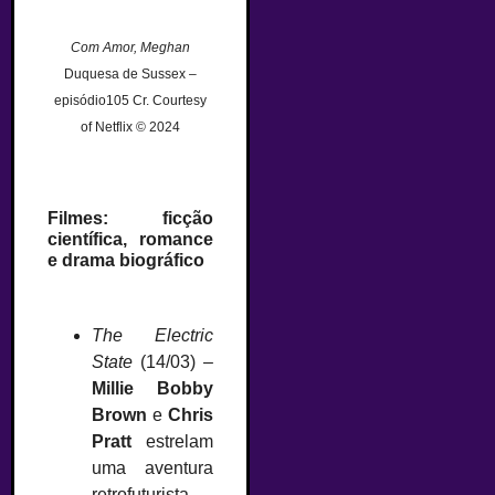
Com Amor, Meghan
Duquesa de Sussex –
episódio105 Cr. Courtesy
of Netflix © 2024
Filmes: ficção
científica, romance
e drama biográfico
The Electric
State
(14/03) –
Millie Bobby
Brown
e
Chris
Pratt
estrelam
uma aventura
retrofuturista