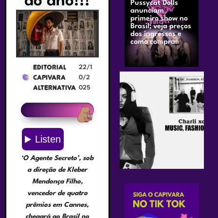
do ano!!!
Pussycat Dolls
anunciam
primeiro show no
Brasil; veja preços
dos ingressos e
como comprar
Editorial
22/1
Capivara
0/2
Alternativa
025
‘O Agente Secreto’, sob
a direção de Kleber
Mendonça Filho,
vencedor de quatro
prêmios em Cannes,
chegará ao Brasil no