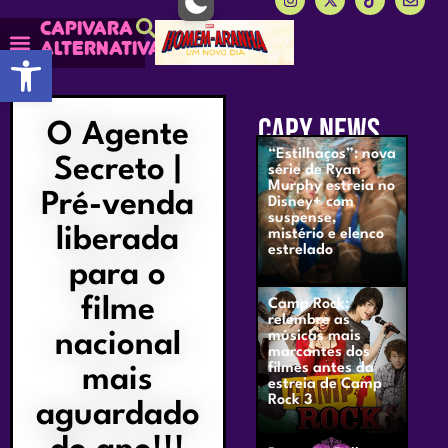
Capivara
alternativa
Abrir a barra de ferramentas
CAPY NEWS
O Agente
“Estilhaços”: nova
Secreto |
série de Ryan
Murphy estreia no
Pré-venda
Disney+ com
suspense,
liberada
mistério e elenco
estrelado
para o
filme
Camp Rock:
relembre as
nacional
músicas mais
marcantes dos
filmes antes da
mais
estreia de Camp
Rock 3
aguardado