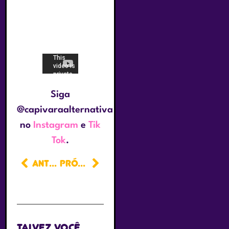
Siga
@capivaraalternativa
no
Instagram
e
Tik
Tok
.
ANTERIOR
PRÓXIMO
Talvez você