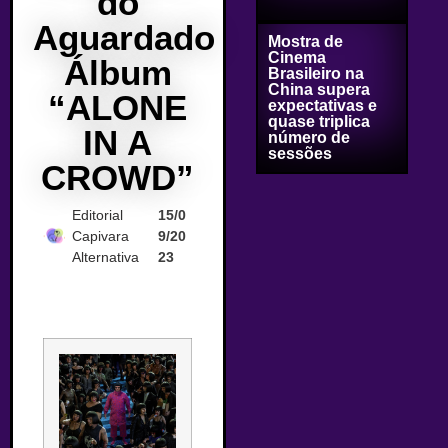
do
Aguardado
Mostra de
Cinema
Álbum
Brasileiro na
China supera
“ALONE
expectativas e
quase triplica
IN A
número de
sessões
CROWD”
Editorial
15/0
Capivara
9/20
Alternativa
23