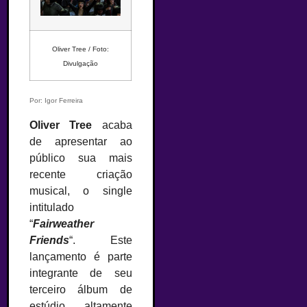
Oliver Tree / Foto:
Divulgação
Por: Igor Ferreira
Oliver Tree
acaba
de apresentar ao
público sua mais
recente criação
musical, o single
intitulado
“
Fairweather
Friends
“. Este
lançamento é parte
integrante de seu
terceiro álbum de
estúdio altamente