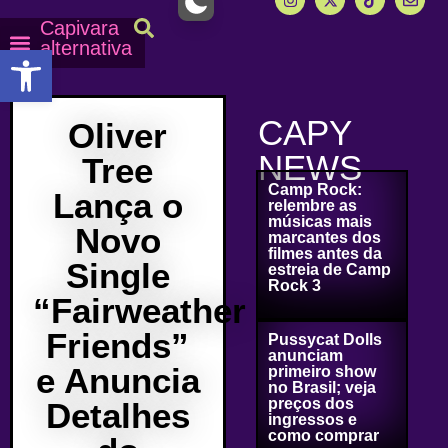
Capivara
alternativa
Abrir a barra de ferramentas
Capy Calendário
Equipe Capy
Mais lidas do Capy
CAPY
Oliver
NEWS
Tree
Camp Rock:
Lança o
relembre as
músicas mais
Novo
marcantes dos
filmes antes da
Single
estreia de Camp
Rock 3
“Fairweather
Friends”
Pussycat Dolls
anunciam
e Anuncia
primeiro show
no Brasil; veja
preços dos
Detalhes
ingressos e
como comprar