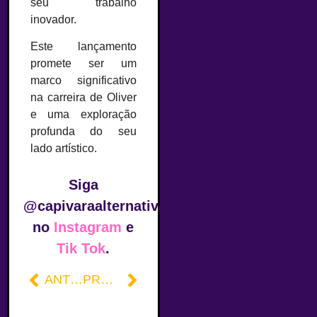
seu trabalho
inovador.
Este lançamento
promete ser um
marco significativo
na carreira de Oliver
e uma exploração
profunda do seu
lado artístico.
Siga
@capivaraalternativa
no
Instagram
e
Tik Tok
.
ANTERIOR
PRÓXIMO