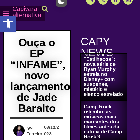
Capivara
alternativa
Abrir a barra de ferramentas
Capy Calendário
Equipe Capy
Mais lidas do Capy
CAPY
Ouça o
NEWS
EP
“Estilhaços”:
“INFAME”,
nova série de
Ryan Murphy
novo
estreia no
Disney+ com
lançamento
suspense,
mistério e
de Jade
elenco estrelado
Baralto
Camp Rock:
relembre as
músicas mais
marcantes dos
filmes antes da
Igor
08/12/2
estreia de Camp
Ferreira
023
Rock 3