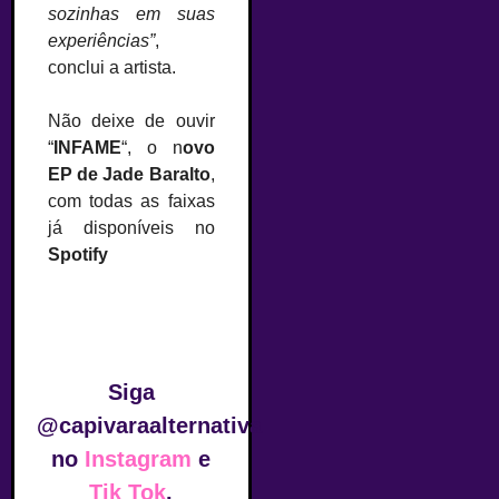
sozinhas em suas
experiências”
,
conclui a artista.
Não deixe de ouvir
“
INFAME
“, o n
ovo
EP de Jade Baralto
,
com todas as faixas
já disponíveis no
Spotify
Siga
@capivaraalternativa
no
Instagram
e
Tik Tok
.