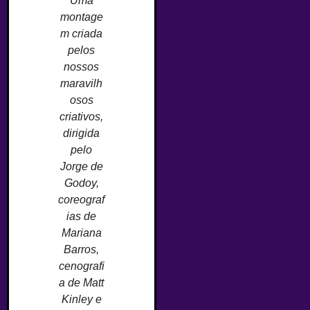
Uma
montage
m criada
pelos
nossos
maravilh
osos
criativos,
dirigida
pelo
Jorge de
Godoy,
coreograf
ias de
Mariana
Barros,
cenografi
a de Matt
Kinley e