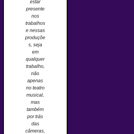
estar
presente
nos
trabalhos
e nessas
produçõe
s, seja
em
qualquer
trabalho,
não
apenas
no teatro
musical,
mas
também
por trás
das
câmeras,