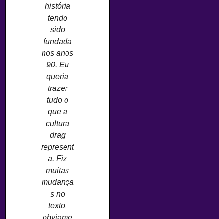
história
tendo
sido
fundada
nos anos
90. Eu
queria
trazer
tudo o
que a
cultura
drag
represent
a. Fiz
muitas
mudança
s no
texto,
obviame