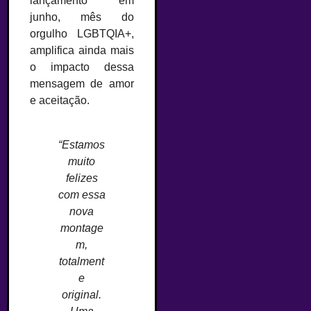
lançamento em
junho, mês do
orgulho LGBTQIA+,
amplifica ainda mais
o impacto dessa
mensagem de amor
e aceitação.
“Estamos
muito
felizes
com essa
nova
montage
m,
totalment
e
original.