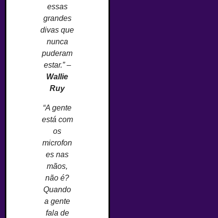
essas
grandes
divas que
nunca
puderam
estar.” –
Wallie
Ruy
“A gente
está com
os
microfon
es nas
mãos,
não é?
Quando
a gente
fala de