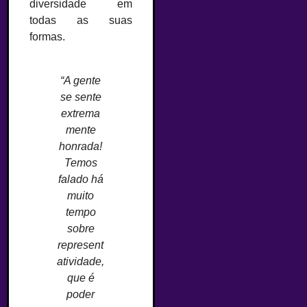
diversidade em
todas as suas
formas.
“A gente
se sente
extrema
mente
honrada!
Temos
falado há
muito
tempo
sobre
represent
atividade,
que é
poder