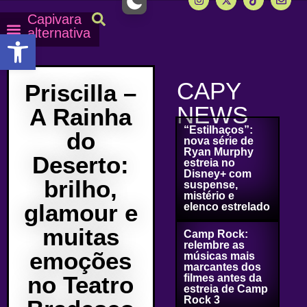
Capivara
alternativa
Abrir a barra de ferramentas
Capy Calendário
Equipe Capy
Mais lidas do Capy
CAPY
Priscilla –
NEWS
A Rainha
“Estilhaços”:
do
nova série de
Ryan Murphy
Deserto:
estreia no
Disney+ com
brilho,
suspense,
mistério e
glamour e
elenco estrelado
muitas
Camp Rock:
relembre as
emoções
músicas mais
marcantes dos
no Teatro
filmes antes da
estreia de Camp
Rock 3