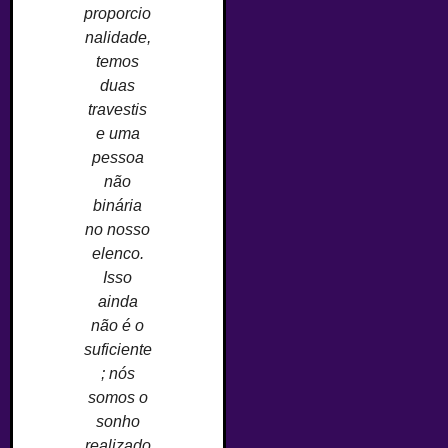
proporcio
nalidade,
temos
duas
travestis
e uma
pessoa
não
binária
no nosso
elenco.
Isso
ainda
não é o
suficiente
; nós
somos o
sonho
realizado