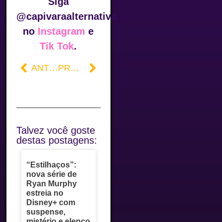
Siga
@capivaraalternativa
no
Instagram
e
Tik Tok
.
ANTERIOR
PRÓXIMO
Talvez você goste
destas postagens:
“Estilhaços”:
nova série de
Ryan Murphy
estreia no
Disney+ com
suspense,
mistério e elenco