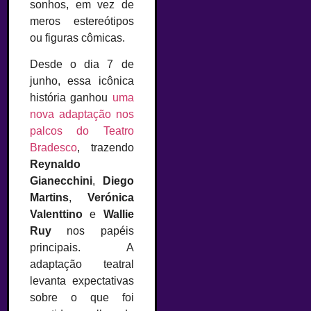
sonhos, em vez de
meros estereótipos
ou figuras cômicas.
Desde o dia 7 de
junho, essa icônica
história ganhou
uma
nova adaptação nos
palcos do Teatro
Bradesco
, trazendo
Reynaldo
Gianecchini
,
Diego
Martins
,
Verónica
Valenttino
e
Wallie
Ruy
nos papéis
principais. A
adaptação teatral
levanta expectativas
sobre o que foi