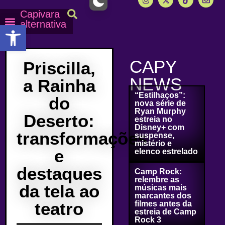
Capivara
alternativa
Abrir a barra de ferramentas
Capy Calendário
Equipe Capy
Mais lidas do Capy
CAPY
Priscilla,
NEWS
a Rainha
“Estilhaços”:
do
nova série de
Ryan Murphy
Deserto:
estreia no
Disney+ com
transformações
suspense,
mistério e
e
elenco estrelado
destaques
Camp Rock:
relembre as
da tela ao
músicas mais
marcantes dos
teatro
filmes antes da
estreia de Camp
Rock 3