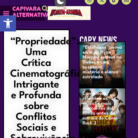
Capivara
alternativa
Abrir a barra de ferramentas
Capy Calendário
Mais lidas do Capy
CAPY NEWS
“Propriedade”:
“Estilhaços”: nova
Uma
série de Ryan
Murphy estreia no
Crítica
Disney+ com
suspense,
Cinematográfica
mistério e elenco
estrelado
Intrigante
e Profunda
Camp Rock:
relembre as
sobre
músicas mais
marcantes dos
filmes antes da
Conflitos
estreia de Camp
Rock 3
Sociais e