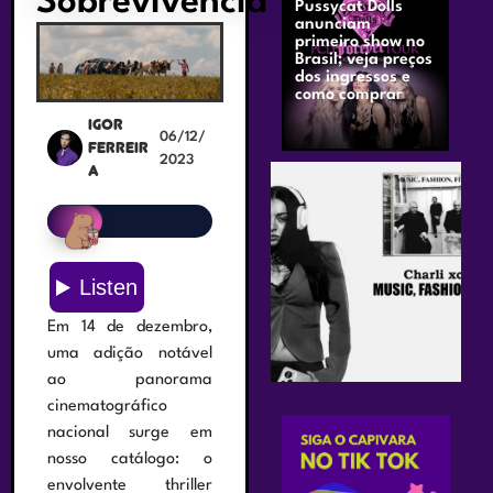
Sobrevivência
Pussycat Dolls
anunciam
primeiro show no
Brasil; veja preços
dos ingressos e
como comprar
Igor
06/12/
Ferreir
2023
a
Em 14 de dezembro,
uma adição notável
ao panorama
cinematográfico
nacional surge em
nosso catálogo: o
envolvente thriller