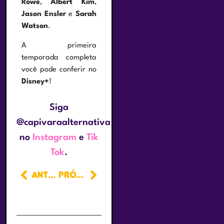
Rowe
,
Albert Kim
,
Jason Ensler
e
Sarah
Watson
.
A primeira
temporada completa
você pode conferir no
Disney+
!
Siga
@capivaraalternativa
no
Instagram
e
Tik
Tok
.
ANTERIOR
PRÓXIMO