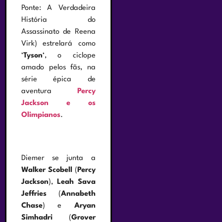
Ponte: A Verdadeira
História do
Assassinato de Reena
Virk) estrelará como
‘
Tyson
‘, o ciclope
amado pelos fãs, na
série épica de
aventura
Percy
Jackson e os
Olimpianos
.
Diemer se junta a
Walker Scobell
(
Percy
Jackson
),
Leah Sava
Jeffries
(
Annabeth
Chase
) e
Aryan
Simhadri
(
Grover