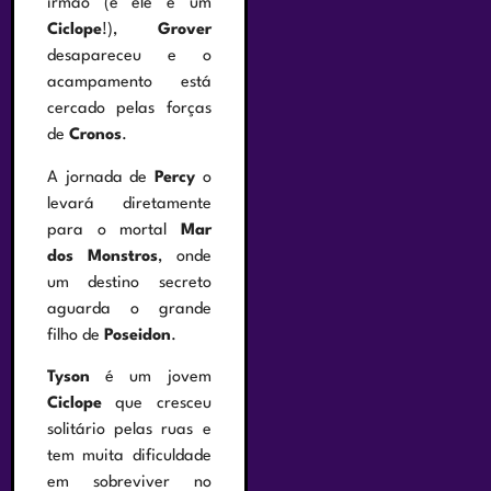
irmão (e ele é um
Ciclope
!),
Grover
desapareceu e o
acampamento está
cercado pelas forças
de
Cronos
.
A jornada de
Percy
o
levará diretamente
para o mortal
Mar
dos Monstros
, onde
um destino secreto
aguarda o grande
filho de
Poseidon
.
Tyson
é um jovem
Ciclope
que cresceu
solitário pelas ruas e
tem muita dificuldade
em sobreviver no