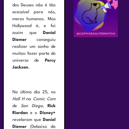
dos Deuses não é tão
acessível para nós,
meros humanos. Mas
Hollywood é, e foi
assim que
Daniel
Diemer
conseguiu
realizar um sonho de
muitos: fazer parte do
universo de
Percy
Jackson
.
No último dia 25, no
Hall H
na
Comic Com
de
San Diego
,
Rick
Riordan
e o
Disney+
revelaram que
Daniel
Diemer
(Debaixo da