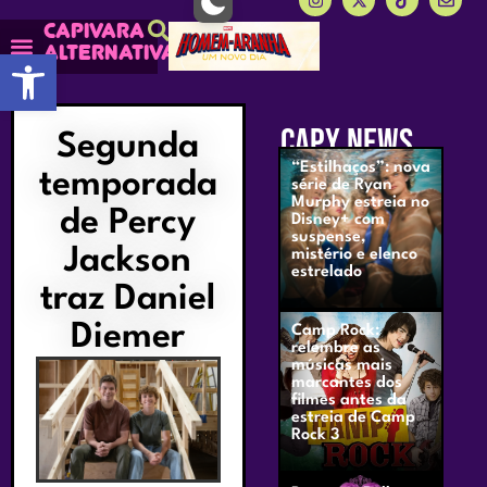
Capivara
alternativa
Abrir a barra de ferramentas
CAPY NEWS
Segunda
“Estilhaços”: nova
temporada
série de Ryan
Murphy estreia no
de Percy
Disney+ com
suspense,
Jackson
mistério e elenco
estrelado
traz Daniel
Diemer
Camp Rock:
relembre as
músicas mais
marcantes dos
filmes antes da
estreia de Camp
Rock 3