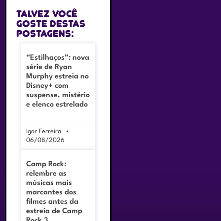
Talvez você
goste destas
postagens:
“Estilhaços”: nova
série de Ryan
Murphy estreia no
Disney+ com
suspense, mistério
e elenco estrelado
Igor Ferreira
06/08/2026
Camp Rock:
relembre as
músicas mais
marcantes dos
filmes antes da
estreia de Camp
Rock 3