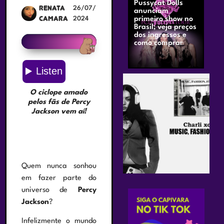
Pussycat Dolls
Renata
26/07/
anunciam
Camara
2024
primeiro show no
Brasil; veja preços
dos ingressos e
como comprar
O ciclope amado
pelos fãs de Percy
Jackson vem aí!
Quem nunca sonhou
em fazer parte do
universo de
Percy
Jackson
?
Infelizmente o mundo