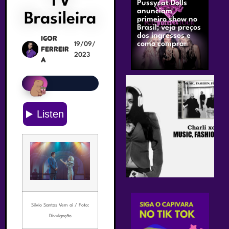
TV
Pussycat Dolls
anunciam
Brasileira
primeiro show no
Brasil; veja preços
dos ingressos e
Igor
como comprar
19/09/
Ferreir
2023
a
Silvio Santos Vem aí / Foto:
Divulgação