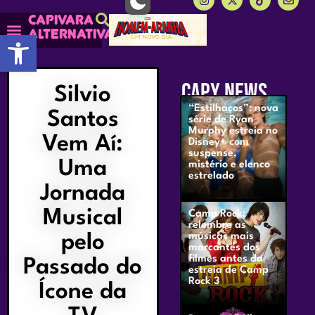
Capivara
alternativa
Abrir a barra de ferramentas
Capy Calendário
Mais lidas do Capy
CAPY NEWS
Silvio
“Estilhaços”: nova
Santos
série de Ryan
Murphy estreia no
Vem Aí:
Disney+ com
suspense,
Uma
mistério e elenco
estrelado
Jornada
Musical
Camp Rock:
relembre as
pelo
músicas mais
marcantes dos
filmes antes da
Passado do
estreia de Camp
Rock 3
Ícone da