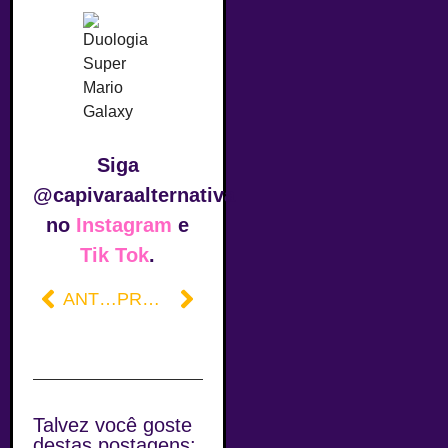
Siga
@capivaraalternativa
no
Instagram
e
Tik Tok
.
ANTERIOR
PRÓXIMO
Talvez você goste
destas postagens: