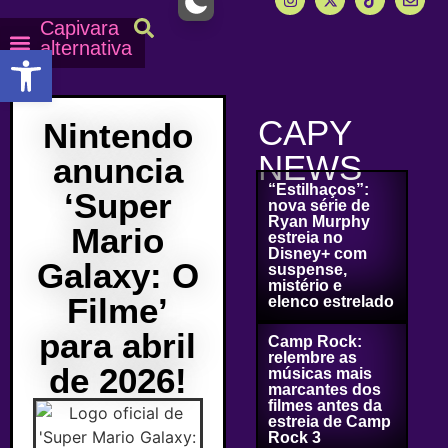
Capivara
alternativa
Abrir a barra de ferramentas
Capy Calendário
Equipe Capy
Mais lidas do Capy
CAPY
Nintendo
NEWS
anuncia
“Estilhaços”:
‘Super
nova série de
Ryan Murphy
Mario
estreia no
Disney+ com
Galaxy: O
suspense,
mistério e
Filme’
elenco estrelado
para abril
Camp Rock:
relembre as
de 2026!
músicas mais
marcantes dos
filmes antes da
estreia de Camp
Rock 3