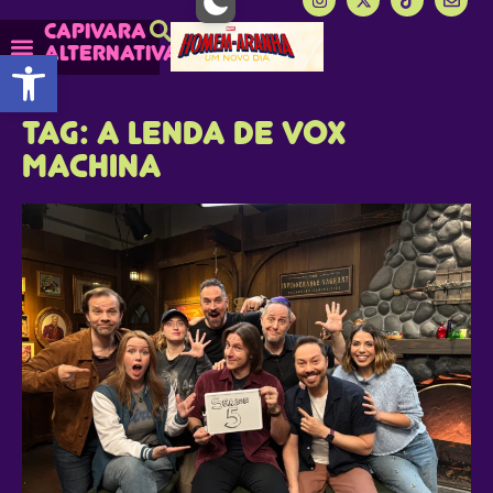
Capivara
alternativa
Abrir a barra de ferramentas
Capy Calendário
Mais lidas do Capy
Tag: A Lenda de Vox
Machina