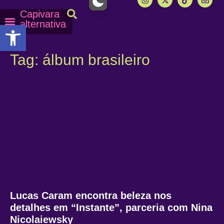
Capivara
alternativa
Abrir a barra de ferramentas
Capy Calendário
Equipe Capy
Mais lidas do Capy
Tag: álbum brasileiro
Lucas Caram encontra beleza nos
detalhes em “Instante”, parceria com Nina
Nicolaiewsky