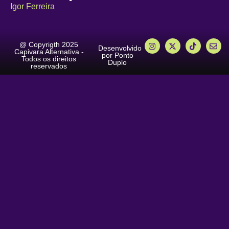
Igor Ferreira
@ Copyrigth 2025
Desenvolvido
Capivara Alternativa -
por Ponto
Todos os direitos
Duplo
reservados