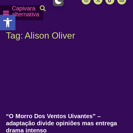
Capivara
alternativa
Abrir a barra de ferramentas
Capy Calendário
Equipe Capy
Mais lidas do Capy
Tag: Alison Oliver
“O Morro Dos Ventos Uivantes” –
adaptação divide opiniões mas entrega
drama intenso