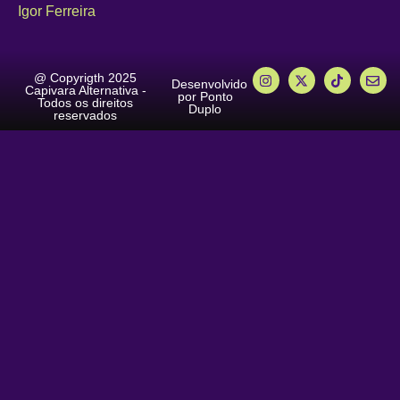
Igor Ferreira
@ Copyrigth 2025
Desenvolvido
Capivara Alternativa -
por Ponto
Todos os direitos
Duplo
reservados