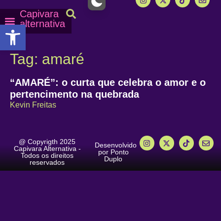
Capivara
alternativa
Abrir a barra de ferramentas
Capy Calendário
Equipe Capy
Mais lidas do Capy
Tag: amaré
“AMARÉ”: o curta que celebra o amor e o
pertencimento na quebrada
Kevin Freitas
@ Copyrigth 2025
Desenvolvido
Capivara Alternativa -
por Ponto
Todos os direitos
Duplo
reservados