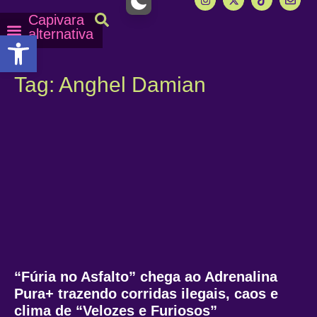
Capivara
alternativa
Abrir a barra de ferramentas
Capy Calendário
Equipe Capy
Mais lidas do Capy
Tag: Anghel Damian
“Fúria no Asfalto” chega ao Adrenalina
Pura+ trazendo corridas ilegais, caos e
clima de “Velozes e Furiosos”