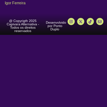
Igor Ferreira
@ Copyrigth 2025
Desenvolvido
Capivara Alternativa -
por Ponto
Todos os direitos
Duplo
reservados