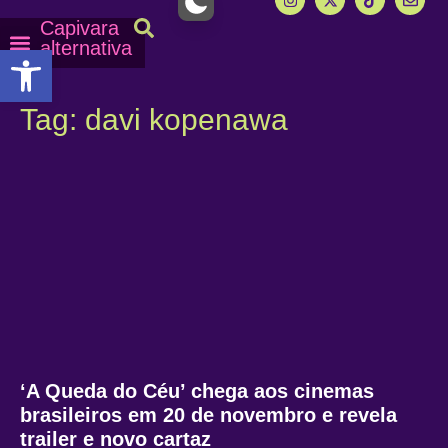
Capivara
alternativa
Abrir a barra de ferramentas
Capy Calendário
Equipe Capy
Mais lidas do Capy
Tag: davi kopenawa
‘A Queda do Céu’ chega aos cinemas
brasileiros em 20 de novembro e revela
trailer e novo cartaz