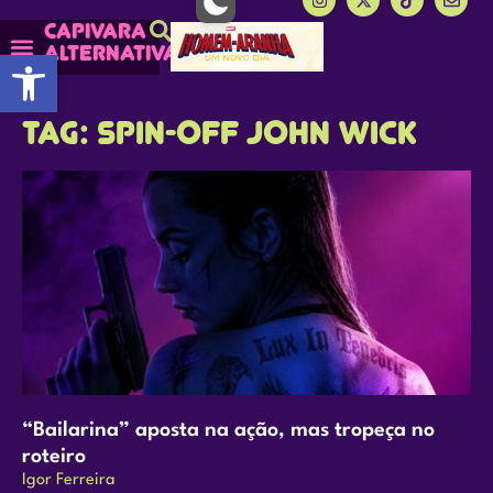
Capivara
alternativa
Abrir a barra de ferramentas
Capy Calendário
Mais lidas do Capy
Tag: spin-off John Wick
“Bailarina” aposta na ação, mas tropeça no
roteiro
Igor Ferreira