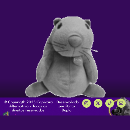
@ Copyrigth 2025 Capivara
Desenvolvido
Alternativa - Todos os
por Ponto
direitos reservados
Duplo