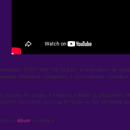
Intitulado “
DON’T TAP THE GLASS
“, o nono álbum de estúd
energia vibrante e contagiante, o novo trabalho convida o
O sucesso do projeto é inegável: o álbum já ultrapassou 
Spotify, colocando todas as 10 faixas no Top 30 Global da
Ouça o
álbum
na integra.