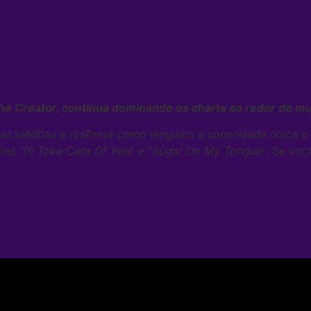
he Creator, continua dominando os charts ao redor do m
ixas inéditas e reafirma como ninguém a sonoridade única
les “
I’ll Take Care Of You
” e “
Sugar On My Tongue
“. Se voc