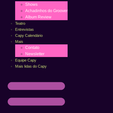
Shows
Achadinhos do Groover
Album Review
Teatro
Entrevistas
Capy Calendário
Mais
Contato
Newsletter
Equipe Capy
Mais lidas do Capy