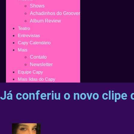
Shows
Achadinhos do Groover
Album Review
Teatro
Entrevistas
Capy Calendário
Mais
Contato
Newsletter
Equipe Capy
Mais lidas do Capy
Já conferiu o novo clipe 