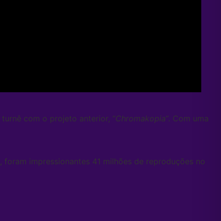
turnê com o projeto anterior, “
Chromakopia
“. Com uma
a, foram impressionantes 41 milhões de reproduções no