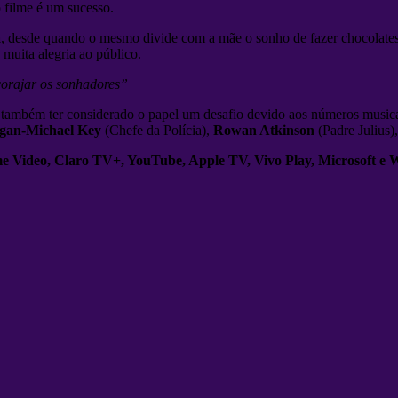
o filme é um sucesso.
a
, desde quando o mesmo divide com a mãe o sonho de fazer chocolates
 muita alegria ao público.
corajar os sonhadores”
u também ter considerado o papel um desafio devido aos números musica
gan-Michael Key
(Chefe da Polícia),
Rowan Atkinson
(Padre Julius)
e Video, Claro TV+, YouTube, Apple TV, Vivo Play, Microsoft e W