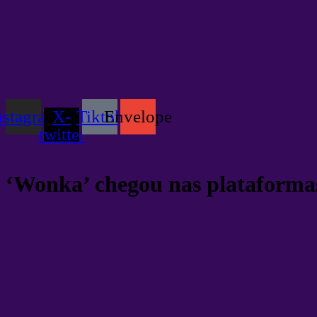
nstagram
X-
Tiktok
Envelope
twitter
‘Wonka’ chegou nas plataformas