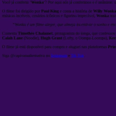
Você já conferiu ‘
Wonka
‘? Por aqui nós já conferimos e é unânime: 
O filme foi dirigido por
Paul King
e conta a história de
Willy Wonk
músicas incríveis, cenários icônicos e figurino impecável,
Wonka
traz
“Wonka é um filme alegre, que almeja incentivar o sonho e en
Comenta
Timothée Chalamet
, protagonista do longa, que confesso
Calah Lane
(Noodle),
Hugh Grant
(Lofty, o Oompa-Loompa),
Kee
O filme já está disponível para compra e aluguel nas plataformas
Prim
Siga @capivaraalternativa no
Instagram
e
Tik Tok
.