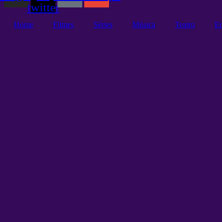
twitter
Home
Filmes
Séries
Música
Teatro
En