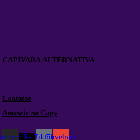
Ir
para
o
conteúdo
CAPIVARA ALTERNATIVA
Contatos
Anuncie no Capy
nstagram
X-
Tiktok
Envelope