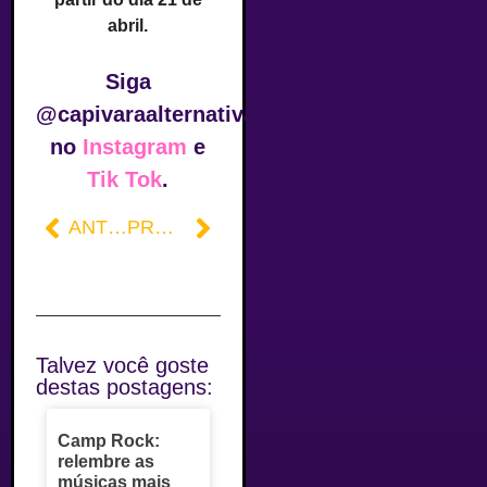
abril.
Siga
@capivaraalternativa
no
Instagram
e
Tik Tok
.
ANTERIOR
PRÓXIMO
Talvez você goste
destas postagens:
Camp Rock:
relembre as
músicas mais