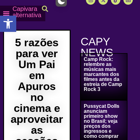
Capivara
alternativa
Abrir a barra de ferramentas
Capy Calendário
Equipe Capy
Mais lidas do Capy
CAPY
5 razões
NEWS
para ver
Camp Rock:
Um Pai
relembre as
músicas mais
em
marcantes dos
filmes antes da
Apuros
estreia de Camp
Rock 3
no
cinema e
Pussycat Dolls
anunciam
aproveitar
primeiro show
no Brasil; veja
preços dos
as
ingressos e
como comprar