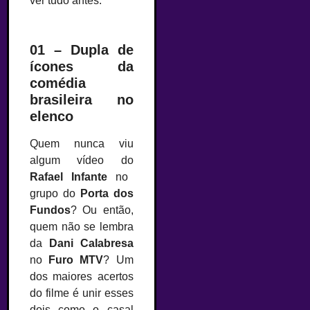
ver tudo antes.
01 – Dupla de
ícones da
comédia
brasileira no
elenco
Quem nunca viu
algum vídeo do
Rafael Infante
no
grupo do
Porta dos
Fundos
? Ou então,
quem não se lembra
da
Dani Calabresa
no
Furo MTV
? Um
dos maiores acertos
do filme é unir esses
dois como o casal