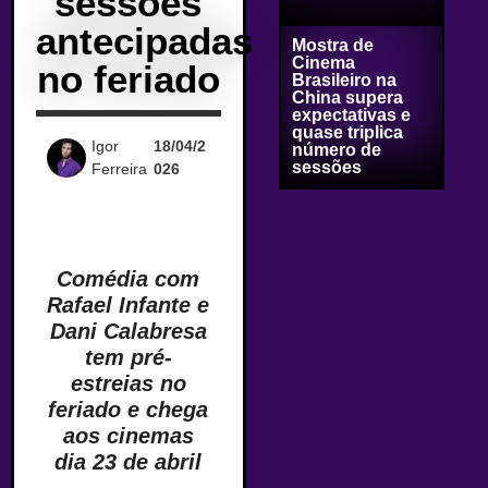
sessões
antecipadas
Mostra de
Cinema
no feriado
Brasileiro na
China supera
expectativas e
quase triplica
Igor
18/04/2
número de
sessões
Ferreira
026
Comédia com
Rafael Infante e
Dani Calabresa
tem pré-
estreias no
feriado e chega
aos cinemas
dia 23 de abril