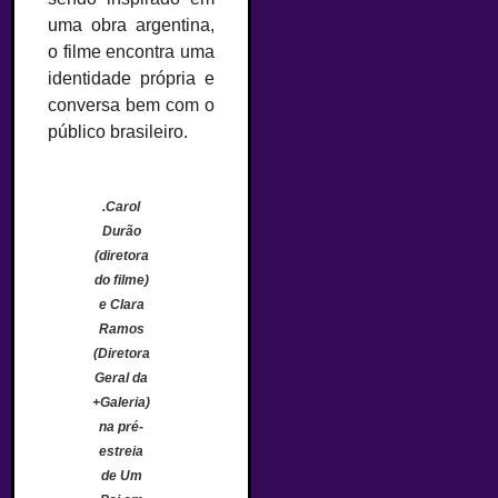
uma obra argentina,
o filme encontra uma
identidade própria e
conversa bem com o
público brasileiro.
.Carol
Durão
(diretora
do filme)
e Clara
Ramos
(Diretora
Geral da
+Galeria)
na pré-
estreia
de Um