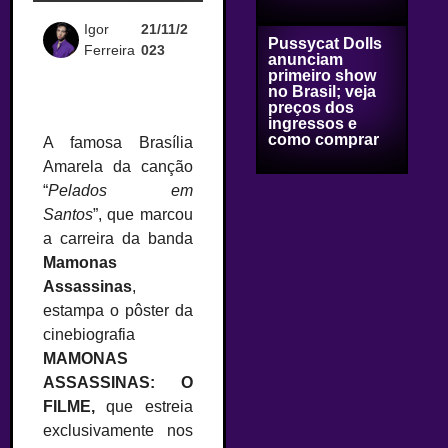
Igor
21/11/2
Pussycat Dolls
Ferreira
023
anunciam
primeiro show
no Brasil; veja
preços dos
ingressos e
como comprar
A famosa Brasília
Amarela da canção
“
Pelados em
Santos
”, que marcou
a carreira da banda
Mamonas
Assassinas
,
estampa o pôster da
cinebiografia
MAMONAS
ASSASSINAS: O
FILME,
que estreia
exclusivamente nos