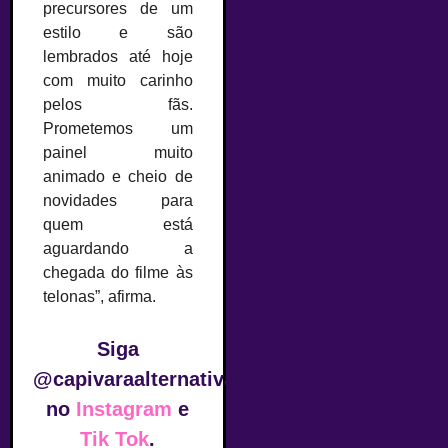
precursores de um
estilo e são
lembrados até hoje
com muito carinho
pelos fãs.
Prometemos um
painel muito
animado e cheio de
novidades para
quem está
aguardando a
chegada do filme às
telonas”, afirma.
Siga
@capivaraalternativa
no
Instagram
e
Tik Tok
.