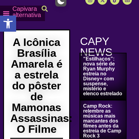
Capivara
alternativa
Abrir a barra de ferramentas
Capy Calendário
Equipe Capy
Mais lidas do Capy
CAPY
A Icônica
NEWS
Brasília
“Estilhaços”:
Amarela é
nova série de
Ryan Murphy
a estrela
estreia no
Disney+ com
do pôster
suspense,
mistério e
de
elenco estrelado
Mamonas
Camp Rock:
relembre as
Assassinas:
músicas mais
marcantes dos
O Filme
filmes antes da
estreia de Camp
Rock 3