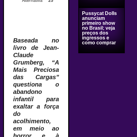
Alternativa
25
Pussycat Dolls
anunciam
primeiro show
no Brasil; veja
–
preços dos
ingressos e
Baseada no
como comprar
livro de Jean-
Claude
Grumberg, “A
Mais Preciosa
das Cargas”
questiona o
abandono
infantil para
exaltar a força
do
acolhimento,
em meio ao
horror e à