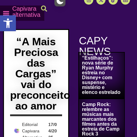
Capivara
alternativa
Abrir a barra de ferramentas
Capy Calendário
Equipe Capy
Mais lidas do Capy
CAPY
“A Mais
NEWS
Preciosa
“Estilhaços”:
das
nova série de
Ryan Murphy
Cargas”
estreia no
Disney+ com
vai do
suspense,
mistério e
preconceito
elenco estrelado
ao amor
Camp Rock:
relembre as
músicas mais
marcantes dos
filmes antes da
Editorial
17/0
estreia de Camp
Capivara
4/20
Rock 3