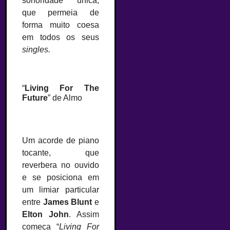
sonoridade única,
que permeia de
forma muito coesa
em todos os seus
singles.
–
“
Living For The
Future
” de Almo
Um acorde de piano
tocante, que
reverbera no ouvido
e se posiciona em
um limiar particular
entre
James Blunt
e
Elton John
. Assim
começa “
Living For