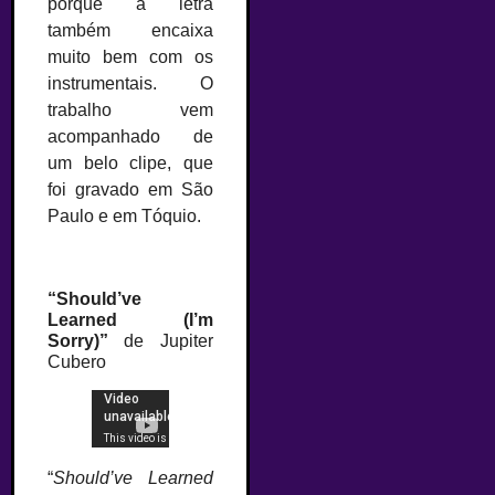
porque a letra
também encaixa
muito bem com os
instrumentais. O
trabalho vem
acompanhado de
um belo clipe, que
foi gravado em São
Paulo e em Tóquio.
–
“Should’ve
Learned (I’m
Sorry)”
de Jupiter
Cubero
“
Should’ve Learned