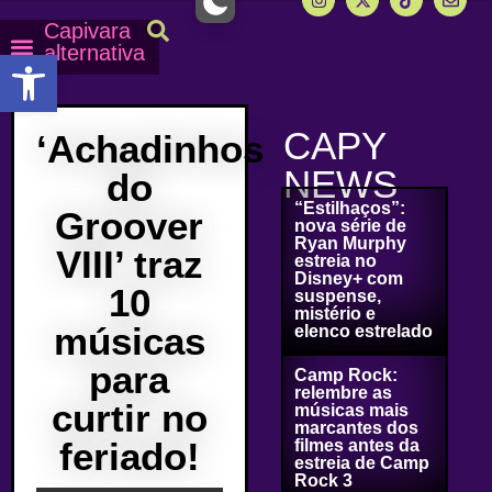
Capivara
alternativa
Abrir a barra de ferramentas
Capy Calendário
Equipe Capy
Mais lidas do Capy
CAPY
‘Achadinhos
NEWS
do
“Estilhaços”:
Groover
nova série de
Ryan Murphy
VIII’ traz
estreia no
Disney+ com
10
suspense,
mistério e
músicas
elenco estrelado
para
Camp Rock:
relembre as
curtir no
músicas mais
marcantes dos
feriado!
filmes antes da
estreia de Camp
Rock 3