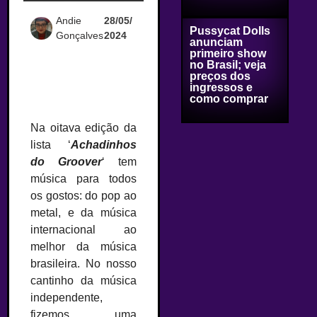
Andie
28/05/
Pussycat Dolls
Gonçalves
2024
anunciam
primeiro show
no Brasil; veja
preços dos
ingressos e
como comprar
–
Na oitava edição da
lista ‘
Achadinhos
do Groover
‘ tem
música para todos
os gostos: do pop ao
metal, e da música
internacional ao
melhor da música
brasileira. No nosso
cantinho da música
independente,
fizemos uma