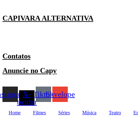
Ir
para
o
CAPIVARA ALTERNATIVA
conteúdo
Contatos
Anuncie no Capy
nstagram
X-
Tiktok
Envelope
twitter
Home
Filmes
Séries
Música
Teatro
En