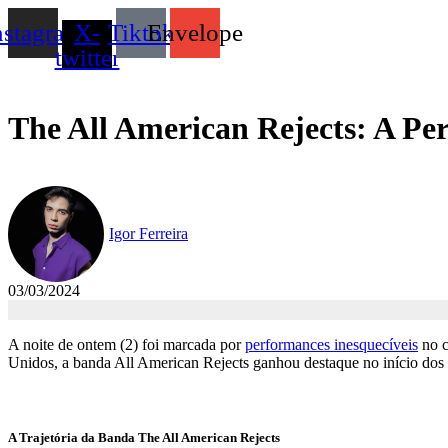
nstagram
X-
Tiktok
Envelope
twitter
The All American Rejects: A P
Igor Ferreira
03/03/2024
A noite de ontem (2) foi marcada por
performances inesquecíveis
no c
Unidos, a banda All American Rejects ganhou destaque no início dos
A Trajetória da Banda The All American Rejects