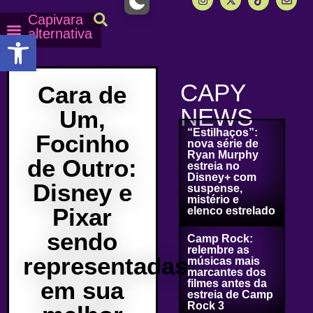
Capivara
alternativa
Abrir a barra de ferramentas
Capy Calendário
Equipe Capy
Mais lidas do Capy
CAPY
Cara de
NEWS
Um,
“Estilhaços”:
Focinho
nova série de
Ryan Murphy
de Outro:
estreia no
Disney+ com
Disney e
suspense,
mistério e
Pixar
elenco estrelado
sendo
Camp Rock:
relembre as
representadas
músicas mais
marcantes dos
em sua
filmes antes da
estreia de Camp
Rock 3