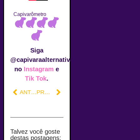
Capivarômetro
Siga
@capivaraalternativa
no
Instagram
e
Tik Tok
.
ANTERIOR
PRÓXIMO
Talvez você goste
destas postagens: