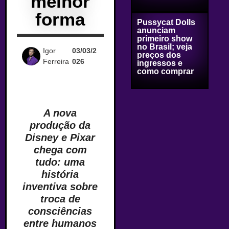
melhor
forma
Pussycat Dolls
anunciam
primeiro show
no Brasil; veja
Igor
03/03/2
preços dos
Ferreira
026
ingressos e
como comprar
A nova
produção da
Disney e Pixar
chega com
tudo: uma
história
inventiva sobre
troca de
consciências
entre humanos