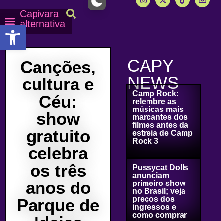
Capivara
alternativa
Abrir a barra de ferramentas
Capy Calendário
Equipe Capy
Mais lidas do Capy
CAPY
Canções,
NEWS
cultura e
Camp Rock:
Céu:
relembre as
músicas mais
show
marcantes dos
filmes antes da
gratuito
estreia de Camp
Rock 3
celebra
os três
Pussycat Dolls
anunciam
anos do
primeiro show
no Brasil; veja
preços dos
Parque de
ingressos e
como comprar