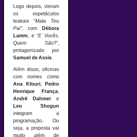
Logo depois, vieram
os espetáculos
teatrais “
Mata Teu
Pai
”, com
Débora
Lamm
, e “
E Vocês,
Quem São
?”,
protagonizado por
Samuel de Assis
.
Além disso, oficinas
com nomes como
Ana Kfouri
,
Pedro
Henrique França
,
André Dahmer
e
Leo Shogun
integram a
programação. Ou
seja, a proposta vai
muito além de