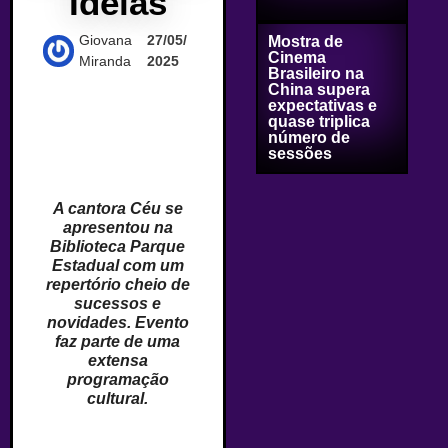
Ideias
Giovana
27/05/
Mostra de
Cinema
Miranda
2025
Brasileiro na
China supera
expectativas e
quase triplica
número de
sessões
A cantora Céu se
apresentou na
Biblioteca Parque
Estadual com um
repertório cheio de
sucessos e
novidades. Evento
faz parte de uma
extensa
programação
cultural.