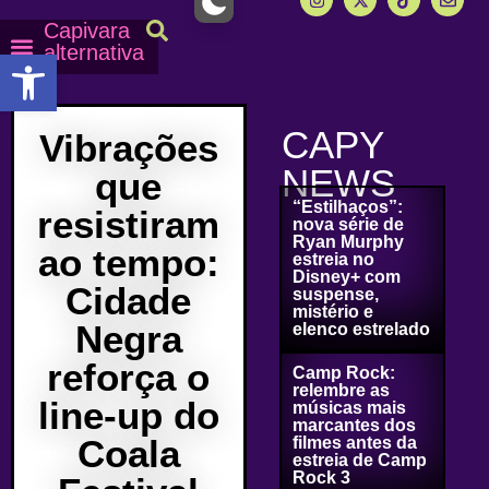
Capivara
alternativa
Abrir a barra de ferramentas
Capy Calendário
Equipe Capy
Mais lidas do Capy
CAPY
Vibrações
NEWS
que
“Estilhaços”:
resistiram
nova série de
Ryan Murphy
ao tempo:
estreia no
Disney+ com
Cidade
suspense,
mistério e
Negra
elenco estrelado
reforça o
Camp Rock:
relembre as
line-up do
músicas mais
marcantes dos
Coala
filmes antes da
estreia de Camp
Rock 3