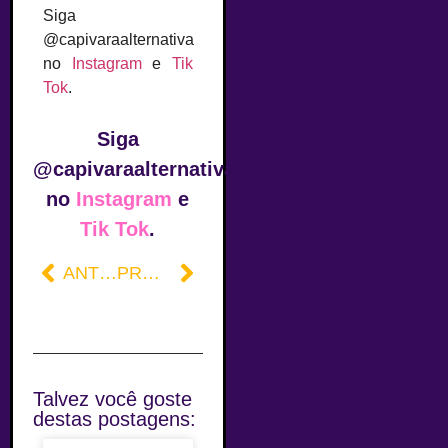
Siga
@capivaraalternativa
no
Instagram
e
Tik
Tok
.
Siga
@capivaraalternativa
no
Instagram
e
Tik Tok
.
ANTERIOR
PRÓXIMO
Talvez você goste
destas postagens: