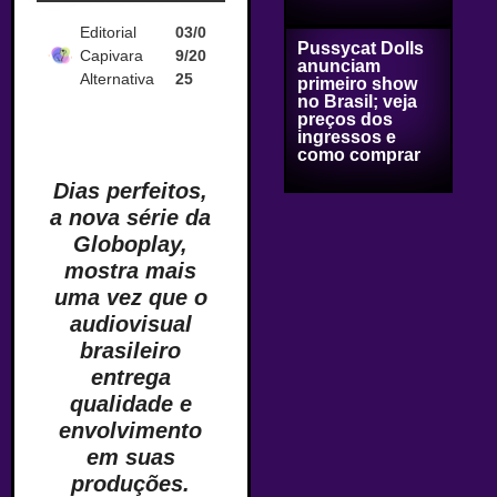
Editorial
03/0
Pussycat Dolls
Capivara
9/20
anunciam
Alternativa
25
primeiro show
no Brasil; veja
preços dos
ingressos e
como comprar
Dias perfeitos,
a nova série da
Globoplay,
mostra mais
uma vez que o
audiovisual
brasileiro
entrega
qualidade e
envolvimento
em suas
produções.